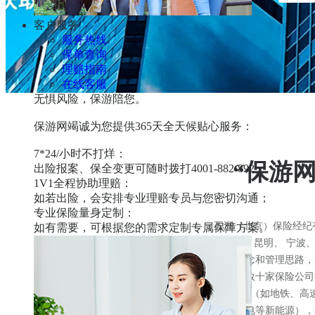
客户服务
服务热线
保单查询
理赔指南
在线客服
无惧风险，保游陪您。
保游网竭诚为您提供365天全天候贴心服务：
7*24/小时不打烊：
“保游
出险报案、保全变更可随时拨打
4001-882-892；
1V1全程协助理赔：
如若出险，会安排专业理赔专员与您密切沟通；
专业保险量身定制：
五洲（北京）保险经纪
如有需要，可根据您的需求定制专属保障方案。
都、武汉、昆明、 宁波
的发展理念和管理思路，
业客户及数十家保险公司
基建工程（如地铁、高
（包括风电等新能源），